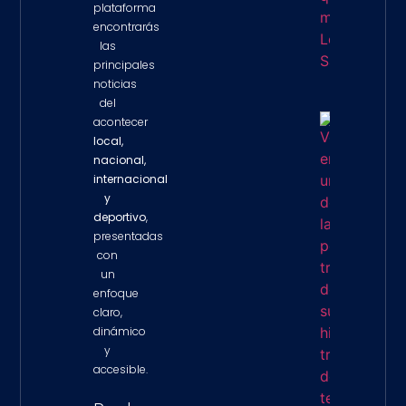
plataforma
encontrarás
las
principales
noticias
del
acontecer
Venezue
local,
Enfrent
nacional,
De Las
internacional
Peores
Tragedi
y
Su Histo
deportivo
,
Tras
presentadas
Devasta
Terremo
con
Property 
un
enfoque
claro,
dinámico
y
accesible.