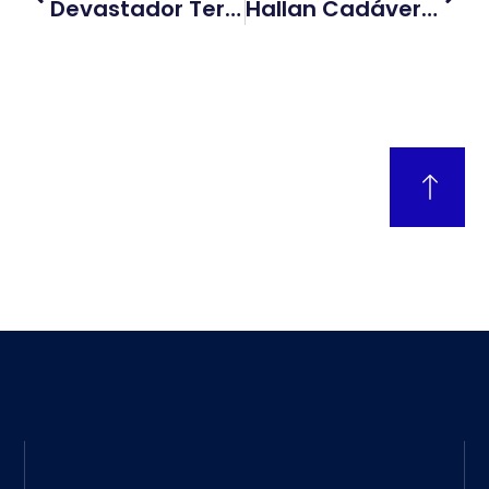
Devastador Terremoto De Magnitud 7,8 Deja Decenas De Muertos Y Cientos De Heridos En Filipinas
Hallan Cadáver En El Lago Pontchartrain