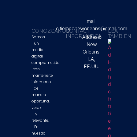
mail:
eltiemponeworleans@gmail.com
CONOZCANOS
CONTACT
LEA
INFORMATION
TAMBIÉN
Address:
Somos
un
New
Autorid
medio
Orleans,
De Hous
digital
Denunci
LA,
Falta De
comprometido
EE.UU.
Colabor
con
Federal 
mantenerte
Tiroteo 
Que Mur
informado
Lorenzo
de
Salgado
manera
Property 
oportuna,
veraz
y
relevante.
En
nuestra