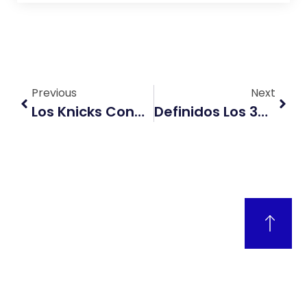
Previous
Next
Los Knicks Conquistan La NBA Tras 53 Años Y Jalen Brunson Es Elegido MVP De Las Finales
Definidos Los 32 Clasificados A Dieciseisavos Del Mundial 2026: Así Quedaron Los Cruces