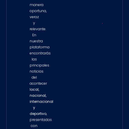
Salgado
manera
Property 
oportuna,
veraz
y
Venezue
relevante.
Enfrent
En
De Las
nuestra
Peores
plataforma
Tragedi
Su Histo
encontrarás
Tras
las
Devasta
principales
Terremo
noticias
Property 
del
acontecer
local,
nacional,
internacional
y
deportivo
,
presentadas
con