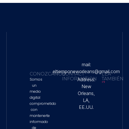
mail:
eltiemponeworleans@gmail.com
CONOZCANOS
CONTACT
LEA
INFORMATION
TAMBIÉN
Address:
Somos
un
New
Autorid
medio
Orleans,
De Hous
digital
Denunci
LA,
Falta De
comprometido
EE.UU.
Colabor
con
Federal 
mantenerte
Tiroteo 
Que Mur
informado
Lorenzo
de