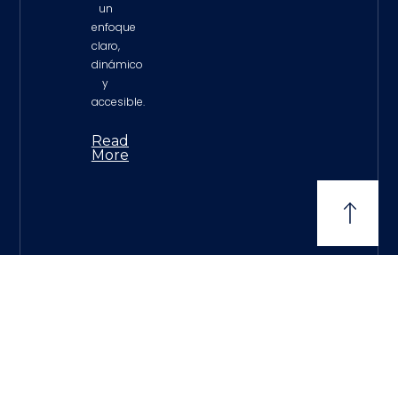
un
enfoque
claro,
dinámico
y
accesible.
Read
More