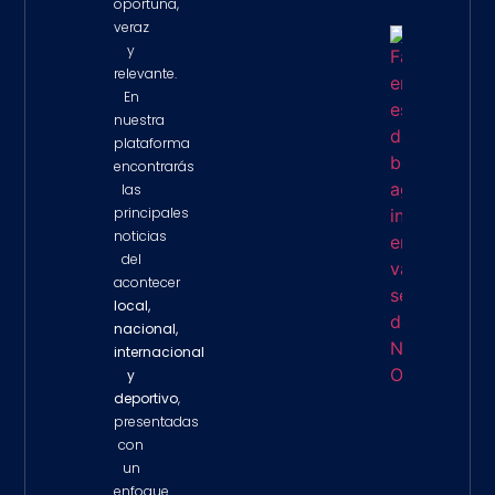
oportuna,
veraz
y
Fallas En
Estacion
relevante.
De Bom
En
Agravan
nuestra
Inundac
plataforma
En Vario
Sectore
encontrarás
Nueva
las
Orleans
principales
Property 
noticias
del
acontecer
local,
nacional,
internacional
y
deportivo
,
presentadas
con
un
enfoque