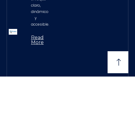
claro,
dinámico
y
accesible.
Read
More