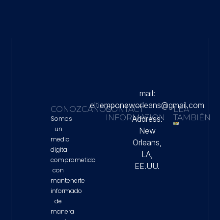
mail:
eltiemponeworleans@gmail.com
CONOZCANOS
CONTACT
LEA
INFORMATION
TAMBIÉN
Address:
Somos
un
New
Torment
medio
Orleans,
Lento
digital
Desplaz
LA,
Mantien
comprometido
EE.UU.
Riesgo 
con
Inundac
mantenerte
Repenti
Nueva O
informado
Este Lu
de
Property 
manera